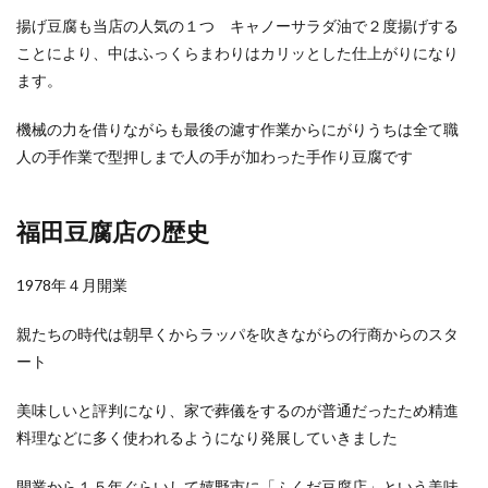
揚げ豆腐も当店の人気の１つ キャノーサラダ油で２度揚げする
ことにより、中はふっくらまわりはカリッとした仕上がりになり
ます。
機械の力を借りながらも最後の濾す作業からにがりうちは全て職
人の手作業で型押しまで人の手が加わった手作り豆腐です
福田豆腐店の歴史
1978年４月開業
親たちの時代は朝早くからラッパを吹きながらの行商からのスタ
ート
美味しいと評判になり、家で葬儀をするのが普通だったため精進
料理などに多く使われるようになり発展していきました
開業から１５年ぐらいして嬉野市に「ふくだ豆腐店」という美味