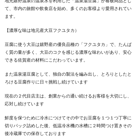
地元嬉野温泉の温泉水を利用した「温泉湯豆腐」が看板商品とし
て、市内の旅館や飲食店を始め、多くのお客様より愛用されてい
ます。
【濃厚な味は地元産大豆フクユタカ）
豆腐に使う大豆は嬉野産の優良品種の「フクユタカ」で、たんぱ
く質の量が多く、大豆のコクを感じる濃厚な味わいがあり、安心
できる佐賀産の材料にこだわっています。
また温泉湯豆腐として、独自の製法を編み出し、とろりとしたと
ろける豆腐作りに日々挑戦し続けています
現在の２代目店主は、創業からの通い続けるお客様を大切にし、
応対し続けています
鮮度を保つために冷水につけてその中でお豆腐を１つ１つ丁寧に
切りパック詰めした後、低温冷水機の水槽に２時間つけ置きその
後冷蔵庫での保存しております